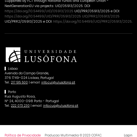
Supported by FCT through national funds and European Union -
NextGenerationEU via projects: UID/05913/2025. DOI
https://doi.org/10.54499/UID/05913/2025
UID/PRR/05913/2025 e DOI:
https://doi.org/10.54499/UID/PRR/05913/2025 UID/PRR2/05913/2025
UID/PRR2/05913/2025 e DOI:
https://doi.org/10.54499/UID/PRR2/05913/2025
.
Lisboa
Avenida do Campo Grande,
376 1749-024 Lisboa, Portugal
Tel.:
| email:
217 515 500
info.cul@ulusofona.pt
Porto
Rua Augusto Rosa,
Nº 24, 4000-098 Porto - Portugal
Tel.:
| email:
222 073 230
info.cup@ulusofona.pt
Login
Política de Privacidade
Producao Multimedia © 2023 COFAC.