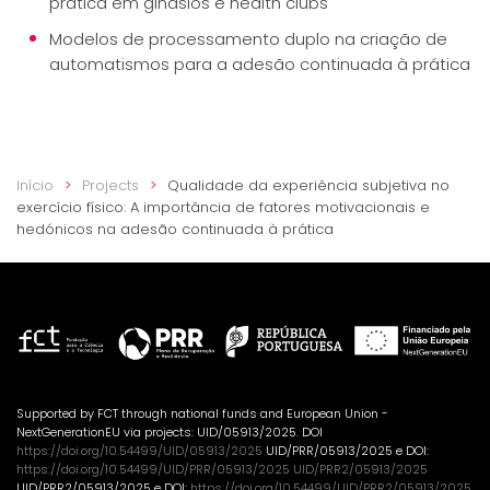
prática em ginásios e health clubs
Modelos de processamento duplo na criação de
automatismos para a adesão continuada à prática
Início
Projects
Qualidade da experiência subjetiva no
exercício físico: A importância de fatores motivacionais e
hedónicos na adesão continuada à prática
Supported by FCT through national funds and European Union -
NextGenerationEU via projects: UID/05913/2025. DOI
https://doi.org/10.54499/UID/05913/2025
UID/PRR/05913/2025 e DOI:
https://doi.org/10.54499/UID/PRR/05913/2025 UID/PRR2/05913/2025
UID/PRR2/05913/2025 e DOI:
https://doi.org/10.54499/UID/PRR2/05913/2025
.