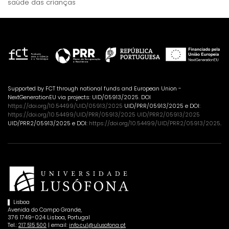
saúde das crianças
Supported by FCT through national funds and European Union -
NextGenerationEU via projects: UID/05913/2025. DOI
https://doi.org/10.54499/UID/05913/2025
UID/PRR/05913/2025 e DOI:
https://doi.org/10.54499/UID/PRR/05913/2025 UID/PRR2/05913/2025
UID/PRR2/05913/2025 e DOI:
https://doi.org/10.54499/UID/PRR2/05913/2025
.
Lisboa
Avenida do Campo Grande,
376 1749-024 Lisboa, Portugal
Tel.:
| email:
217 515 500
info.cul@ulusofona.pt